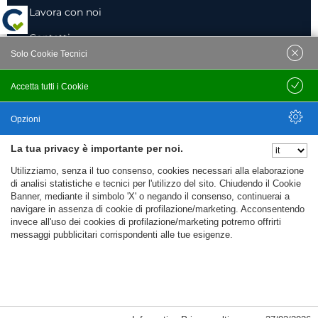
Lavora con noi
Contatti
Solo Cookie Tecnici
Accetta tutti i Cookie
Salva
INFORMATIVE
Opzioni
Privacy Policy
La tua privacy è importante per noi.
Nascondi Opzioni
I NOSTRI SOCIAL
Utilizziamo, senza il tuo consenso, cookies necessari alla elaborazione
di analisi statistiche e tecnici per l'utilizzo del sito. Chiudendo il Cookie
Banner, mediante il simbolo 'X' o negando il consenso, continuerai a
navigare in assenza di cookie di profilazione/marketing. Acconsentendo
invece all'uso dei cookies di profilazione/marketing potremo offrirti
messaggi pubblicitari corrispondenti alle tue esigenze.
Copyright © 2024 BI-MOB. All Rights Reserved.